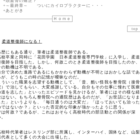
+頭蓋骨の矯正？
+～最終章～ ついにカイロプラクターに・・・
+あとがき
Ｈｏｍｅ
top
柔道整復師になる！
略歴にもある通り、筆者は柔道整復師である。
高校卒業と同時に「花田学園 日本柔道整復専門学校」に入学し、柔
整復師を目指した。しかし、何故このとき柔道整復師を目指したのか
その動機は不明である。
自分で決めた進路であるにもかかわらず動機が不明とはおかしな話で
るが、どうもこの時の記憶が曖昧なのだ。
こういった職業を志望する動機として、「昔、酷い怪我を整骨院（接
院）で治してもらい、大変感謝している。自分もその仕事に憧れて医
の道を志した」といったエピソードを見かけるが、筆者にはその様な
験はない。もちろん整骨院への通院歴はあるのだが、「お世話になり
した」というよりも、「毎日通うのは大変だ」「ほっておいても治っ
のではないか？」といった否定的な印象が強かったように思う。
では何故？であるが、これはおそらく高校時代の部活動との関係が深
い。
高校時代筆者はレスリング部に所属し、インターハイ、国体など、山
県代表として多くの大会に出場した。