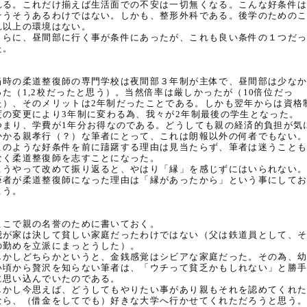
れる。これだけ揃えば生活面での不安は一切無くなる。こんな好条件
そうそうあるわけではない。しかも、整形外科である。後学のための
れ以上の環境はない。
さらに、昼間部に行く事が条件にあったが、これも良い条件の１つだ
た。
当時の柔道整復師の専門学校は夜間部３年制が主体で、昼間部は少な
った（1,2校だったと思う）。当然倍率は厳しかったが（10倍位だっ
た）、そのメリットは2年制だったことである。しかも翌年からは資格
度の変更により3年制に変わる為、我々が2年制最後の学生となった。
つまり、学費が1年分お得なのである。どうしても親の経済的負担が気
かかる親孝行（？）な筆者にとって、これは朗報以外の何者でもない
このような好条件を前に躊躇する理由は見当たらず、筆者は迷うこと
なく柔道整復師を志すことになった。
こうやって改めて振り返ると、やはり「縁」を感じずにはいられない
筆者が柔道整復師になった理由は「縁があったから」という事にして
こう。
ここで親の名誉のために書いておく。
我が家は決して貧しい家庭だったわけではない（父は鉄道員として、
の勤めを立派にまっとうした）。
しかしどちらかというと、金銭感覚はシビアな家庭だった。その為、
い頃から贅沢を知らない筆者は、「ウチって貧乏かもしれない」と勝
に思い込んでいたのである。
しかし今思えば、どうしてもやりたい事があり親もそれを認めてくれ
なら、（借金をしてでも）好きな大学へ行かせてくれただろうと思う