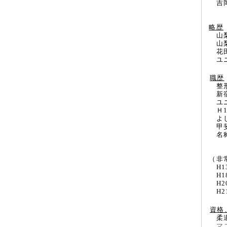
吉岡一
略歴
山梨
山梨県
花田学
ユニバ
職歴
整形外
新宿
ユニバ
Ｈ12
よしお
甲斐
名称を
（非
H1
H18
H20
H21
資格
柔道
マ