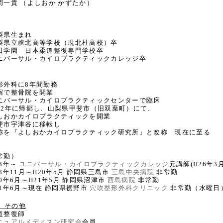
貴 （よしおか かずたか）
県生まれ
立峡北高等学校（現北杜高校）卒
園 日本柔道整復専門学校卒
ーサル・カイロプラクティックカレッジ卒
科に8年間勤務
で整骨院を開業
ーサル・カイロプラクティックセンターで臨床
年に帰郷し、山梨県甲斐市（旧双葉町）にて、
かカイロプラクティックを開業
市宇津谷に移転し
『よしおかカイロプラクティック研究所』と改称 現在に至る
常勤）
3年～
ユニバーサル・カイロプラクティックカレッジ
元講師(H26年3
年11月～H20年5月 静岡県三島市
三島中央病院
非常勤
年6月～H21年5月 静岡県沼津市
西島病院
非常勤
年6月～現在 静岡県裾野市
穴吹整形外科クリニック
非常勤（水曜日
、その他
整復師
ニュアルメディスン研究会
会員