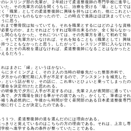
そのレスリング部の先輩が、２年続けて柔道整復師の専門学校に進学
ていた。その先輩方の話を聞くうちに、治療を受ける「場」としてで
なく「職業」としての柔道整復師に興味を持ちはじめた。他にこれと
って学びたいものもなかったので、この時点で進路はほぼ決まってい
ように思う。
それまで整骨院は知っていても、それを職業とするにはどのような資
が必要なのか、またそれはどうすれば取得出来るのか、全く知らなか
たし関心もなかった。それについては、その先輩方を通して初めて知
り、そして先輩方がいなければ、それを知ることも（職業として）興
を持つこともなかったと思う。したがって、レスリング部に入らなけ
ば、またその高校を選ばなければ、柔道整復師になることはなかった
いえるだろう。
これはまさに「縁」というほかない。
さらにタイミングよく、その２人の当時の研修先だった整形外科で、
「夕方からの繁忙期に人手が不足するので、アシスタントを補充した
い」という話が有り、その話に、これ幸いとひょいと乗ってしまった
が運命を決定付けたと思われる。
その研修先で夕方に人手が不足するのは、先輩２人が夜間部に通って
た為で、夕方職場を抜ける事がその故であった。かくして、筆者はそ
を補う為必然的に、午後から時間が空く昼間部のある日本柔道整復専
学校に行くことが決定したのである。
もう１つ、柔道整復師の道を選んだのには理由がある。
はっきりと覚えているのはこちらの方の理由である。それは、上京し
門学校へ進学する為の条件が整っていたことである。