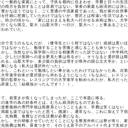
ごく一般的な家庭にとって、子供を都内に住まわせ、学費と日々の生
費の両方を負担することは容易ではない。筆者の家庭も経済的には決
て豊かなほうではなく、ごく普通の中流家庭であった。我が家の台所
情を仔細に把握していたわけではないが、贅沢とは程遠い生活ではあ
た。幼少の頃から、「家にはおまえを私大へ行かせる余裕は無い。大
に行くなら国立。梨大（山梨大学）へ行け、梨大へ！」と事あるごと
言われていた。
自分で言うのもなんだが、（優等生という程ではないが）成績は悪い
うではなかったし、勉強することを苦痛と感じることも余りなかった
しかし、当然ながら医学部へ行ける程優秀だった訳ではない（中学時
に、少しだけ医師への道を夢見た事は有るが）。そうなると選択肢は
られる。山梨大学か、多少親の負担は増すが県外の国公立大学か、と
う事になる（私大は選択外だった）。
しかし、これといって勉強したい事があったわけではなかった為、次
に大学進学自体が選択肢から外れるようになった（ちなみに、レスリ
グ部の監督から、レスリングでの大学進学を勧められたが、私大だっ
為辞退した〔結構強かったんです！〕 ）。
さて、前置きが長くなってしまったが、ここで本題に移る。
その進学の為の好条件とは、むろん経済的なものである。
柔道整復師の専門学校は医療系ということもあり、学費は安くはない
（両親も楽ではなかったと思う。感謝）。通常なら、これに加えて下
代、光熱費、食費などの生活費が必要になる。
しかし、その研修させていただくことになる整形外科には寮が有り、
賃光熱費は無料、昼食つきで、そのうえ若干のアルバイト代まで支給