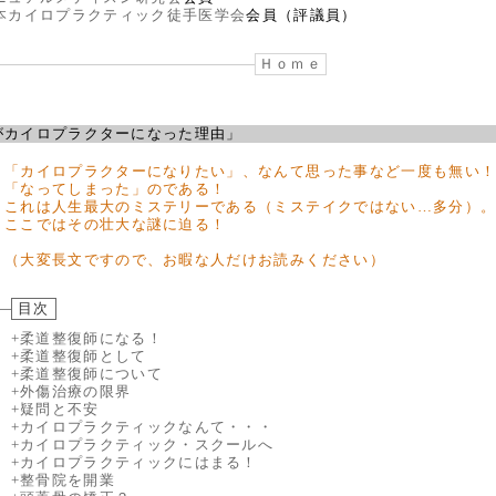
本カイロプラクティック徒手医学会
会員（評議員）
Ｈｏｍｅ
カイロプラクターになった理由」
「カイロプラクターになりたい」、なんて思った事など一度も無い
「なってしまった」のである！
これは人生最大のミステリーである（ミステイクではない…多分）
ここではその壮大な謎に迫る！
（大変長文ですので、お暇な人だけお読みください）
目次
+柔道整復師になる！
+柔道整復師として
+柔道整復師について
+外傷治療の限界
+疑問と不安
+カイロプラクティックなんて・・・
+カイロプラクティック・スクールへ
+カイロプラクティックにはまる！
+整骨院を開業