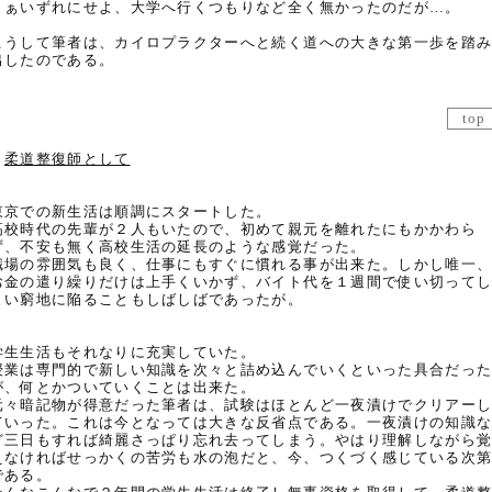
まぁいずれにせよ、大学へ行くつもりなど全く無かったのだが…。
こうして筆者は、カイロプラクターへと続く道への大きな第一歩を踏
出したのである。
top
柔道整復師として
東京での新生活は順調にスタートした。
高校時代の先輩が２人もいたので、初めて親元を離れたにもかかわら
ず、不安も無く高校生活の延長のような感覚だった。
職場の雰囲気も良く、仕事にもすぐに慣れる事が出来た。しかし唯一
お金の遣り繰りだけは上手くいかず、バイト代を１週間で使い切って
まい窮地に陥ることもしばしばであったが。
学生生活もそれなりに充実していた。
授業は専門的で新しい知識を次々と詰め込んでいくといった具合だっ
が、何とかついていくことは出来た。
元々暗記物が得意だった筆者は、試験はほとんど一夜漬けでクリアー
ていった。これは今となっては大きな反省点である。一夜漬けの知識
ど三日もすれば綺麗さっぱり忘れ去ってしまう。やはり理解しながら
えなければせっかくの苦労も水の泡だと、今、つくづく感じている次
である。